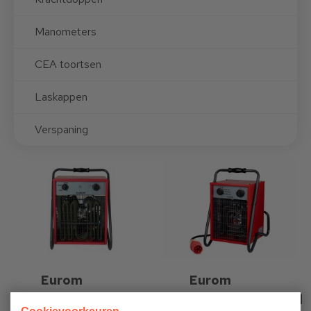
Manometers
CEA toortsen
Laskappen
Verspaning
Eurom
Eurom
Werkplaatskachel
Werkplaatskachel