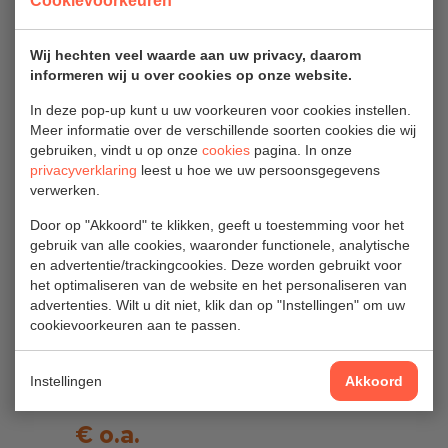
Cookievoorkeuren
EK15002
EK5001
€ 320,82
€ 132 excl.
Wij hechten veel waarde aan uw privacy, daarom
excl. btw
btw
informeren wij u over cookies op onze website.
€ 388,19 incl.
€ 159,72 incl.
In deze pop-up kunt u uw voorkeuren voor cookies instellen.
Meer informatie over de verschillende soorten cookies die wij
btw
btw
gebruiken, vindt u op onze
cookies
pagina. In onze
privacyverklaring
leest u hoe we uw persoonsgegevens
verwerken.
Door op "Akkoord" te klikken, geeft u toestemming voor het
gebruik van alle cookies, waaronder functionele, analytische
en advertentie/trackingcookies. Deze worden gebruikt voor
het optimaliseren van de website en het personaliseren van
advertenties. Wilt u dit niet, klik dan op "Instellingen" om uw
cookievoorkeuren aan te passen.
Eurom
Werkplaatskachel
Instellingen
Akkoord
EK9002
€ o.a.