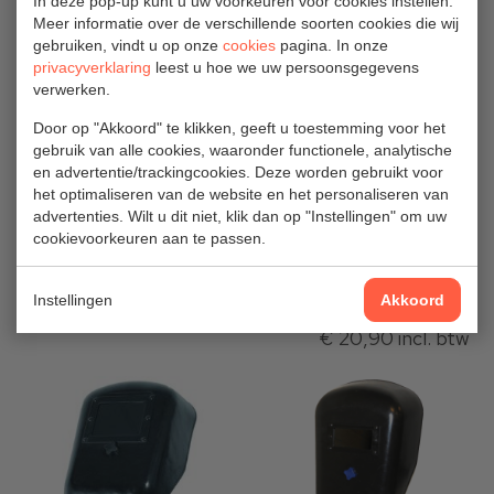
In deze pop-up kunt u uw voorkeuren voor cookies instellen.
Meer informatie over de verschillende soorten cookies die wij
gebruiken, vindt u op onze
cookies
pagina. In onze
privacyverklaring
leest u hoe we uw persoonsgegevens
verwerken.
Door op "Akkoord" te klikken, geeft u toestemming voor het
gebruik van alle cookies, waaronder functionele, analytische
Lasmasker Tig
Opzichtersschild
en advertentie/trackingcookies. Deze worden gebruikt voor
het optimaliseren van de website en het personaliseren van
Monkeyface
Honeywell
advertenties. Wilt u dit niet, klik dan op "Instellingen" om uw
Popweld Nova
€ 91,73
cookievoorkeuren aan te passen.
€ 17,27 excl.
excl. btw
btw
Instellingen
Akkoord
€ 110,99 incl. btw
€ 20,90 incl. btw