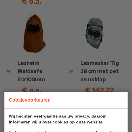
€ o.a.
Lashelm
Lasmasker Tig
Weldsafe
38 cm met pet
51x108mm
en neklap
€ o.a.
€ 142,22
excl. btw
Cookievoorkeuren
€ 172,09 incl.
btw
Wij hechten veel waarde aan uw privacy, daarom
informeren wij u over cookies op onze website.