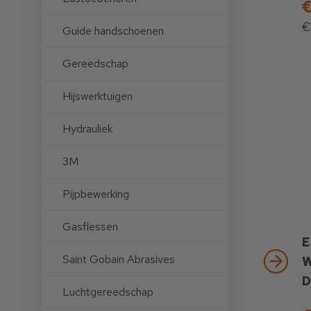
€
€
Guide handschoenen
Gereedschap
Hijswerktuigen
Hydrauliek
3M
Pijpbewerking
Gasflessen
E
Saint Gobain Abrasives
W
D
Luchtgereedschap