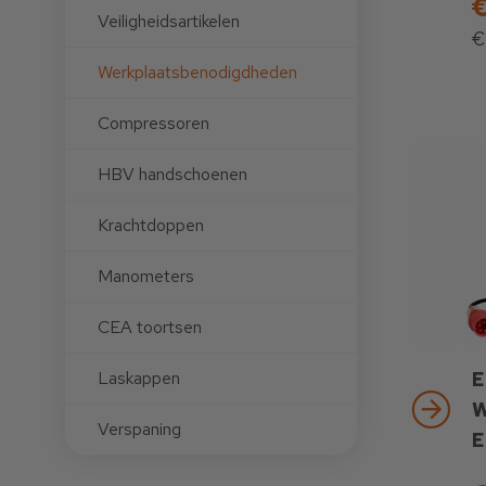
€
Veiligheidsartikelen
€
Werkplaatsbenodigdheden
Compressoren
HBV handschoenen
Krachtdoppen
Manometers
CEA toortsen
Laskappen
E
W
Verspaning
E