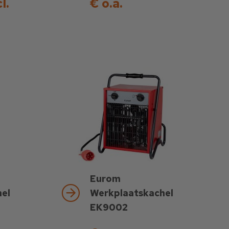
l.
€ o.a.
Eurom
el
Werkplaatskachel
EK9002