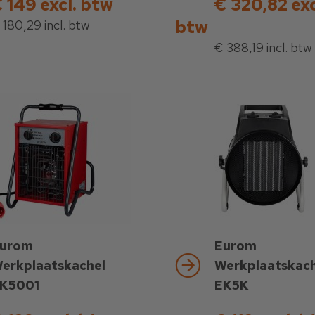
 149 excl. btw
€ 320,82 exc
btw
 180,29 incl. btw
€ 388,19 incl. btw
urom
Eurom
erkplaatskachel
Werkplaatskach
K5001
EK5K