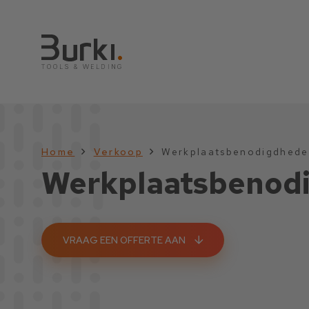
Home
Verkoop
Werkplaatsbenodigdhed
Werkplaatsbenod
VRAAG EEN OFFERTE AAN