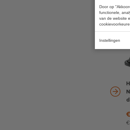
Door op "Akkoord
functionele, ana
van de website en
cookievoorkeure
Instellingen
H
N
d
€
€