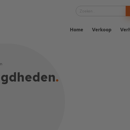
Home
Verkoop
Ver
en
igdheden
.