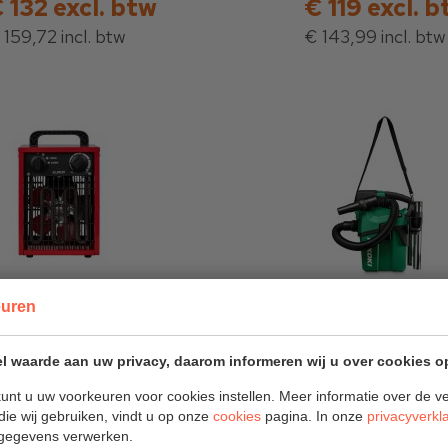
 132 excl. btw
€ 119 excl. 
 159,72 incl. btw
€ 143,99 incl. btw
euren
urom
HiKOKI RP18D
erkplaatskachel
Accu nat-
l waarde aan uw privacy, daarom informeren wij u over cookies o
anheat 2000
droogstofzuige
unt u uw voorkeuren voor cookies instellen. Meer informatie over de ve
die wij gebruiken, vindt u op onze
cookies
pagina. In onze
privacyverkl
 o.a.
€ 149 excl. 
gegevens verwerken.