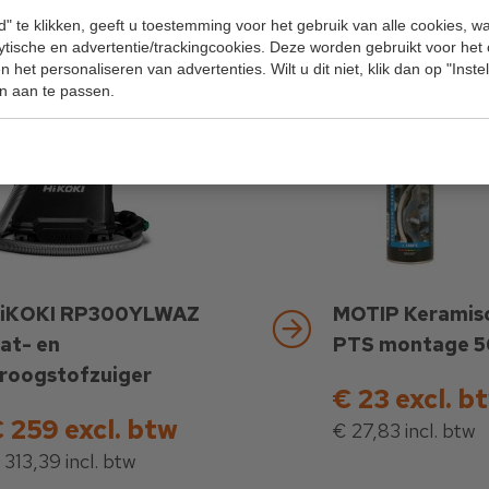
€ 180,29 incl. btw
" te klikken, geeft u toestemming voor het gebruik van alle cookies, 
lytische en advertentie/trackingcookies. Deze worden gebruikt voor het
 het personaliseren van advertenties. Wilt u dit niet, klik dan op "Inst
n aan te passen.
iKOKI RP300YLWAZ
MOTIP Keramisc
at- en
PTS montage 5
roogstofzuiger
€ 23 excl. b
 259 excl. btw
€ 27,83 incl. btw
 313,39 incl. btw