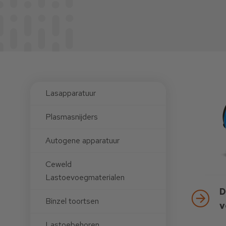
Lasapparatuur
Plasmasnijders
Autogene apparatuur
Ceweld
Lastoevoegmaterialen
D
Binzel toortsen
v
Lastoebehoren