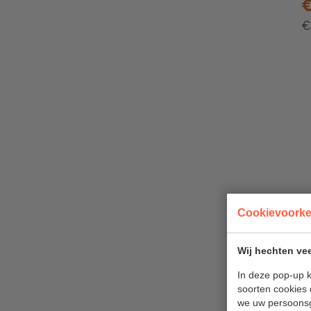
€
€
Cookievoork
E
W
Wij hechten vee
F
In deze pop-up k
soorten cookies 
€
we uw persoons