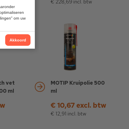
€ 228,69 incl. btw
waaronder
 optimaliseren
ellingen" om uw
Akkoord
h vet
MOTIP Kruipolie 500
00 ml
ml
tw
€ 10,67 excl. btw
€ 12,91 incl. btw