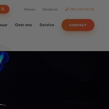
Nieuws
Vacatures
085 060 80 05
huur
Over ons
Service
CONTACT