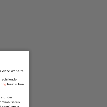
p onze website.
rschillende
aring
leest u hoe
waaronder
 optimaliseren
ellingen" om uw