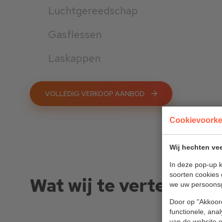
Luchtgereedschap
Gasflessen
Laskappen
VOLLEDIG VERKOOP AANBOD
Cookievoork
Wij hechten vee
In deze pop-up k
soorten cookies 
Wat wij te vertellen h
we uw persoons
Door op "Akkoord
functionele, ana
van de website en