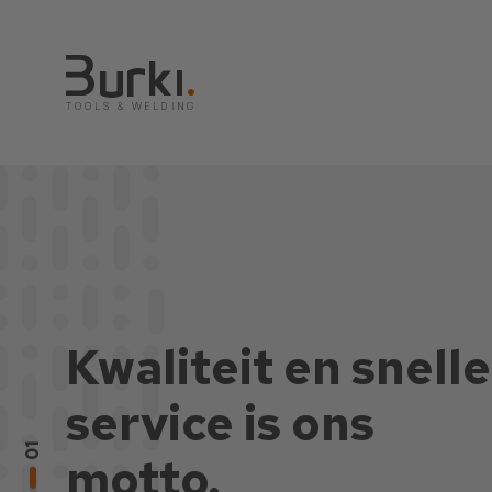
Jouw leverancier
in lasapparatuur
en
02