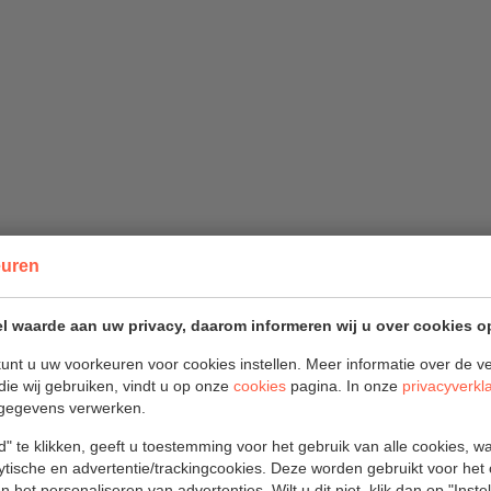
euren
l waarde aan uw privacy, daarom informeren wij u over cookies o
unt u uw voorkeuren voor cookies instellen. Meer informatie over de ve
die wij gebruiken, vindt u op onze
cookies
pagina. In onze
privacyverkl
ebben.
gegevens verwerken.
" te klikken, geeft u toestemming voor het gebruik van alle cookies, 
lytische en advertentie/trackingcookies. Deze worden gebruikt voor het
 het personaliseren van advertenties. Wilt u dit niet, klik dan op "Inst