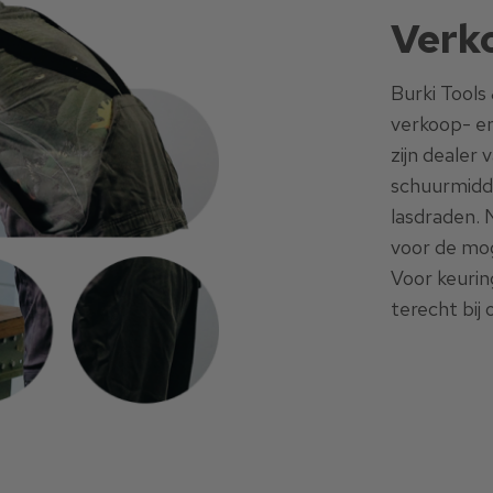
Verk
Burki Tools
verkoop- en
zijn dealer 
schuurmidd
lasdraden. 
voor de mog
Voor keurin
terecht bij 