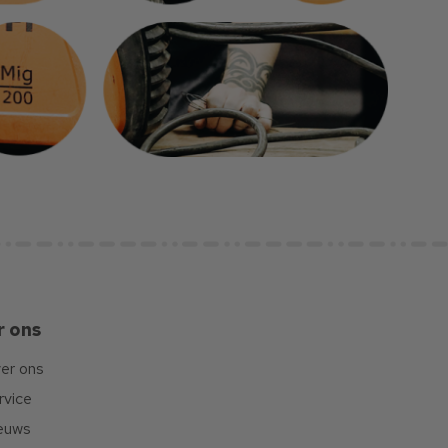
r ons
er ons
rvice
euws