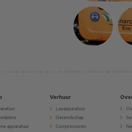
p
Verhuur
Ove
aratuur
Lasapparatuur
Ov
snijders
Gereedschap
Se
ne apparatuur
Compressoren
Ni