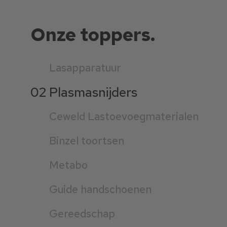
Onze toppers.
Lasapparatuur
02
Plasmasnijders
Ceweld Lastoevoegmaterialen
Binzel toortsen
Metabo
Guide handschoenen
Gereedschap