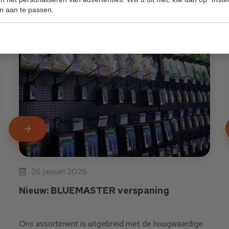
n aan te passen.
LEES MEER
26 januari 2026
Nieuw: BLUEMASTER verspaning
Ons assortiment is uitgebreid met de hoogwaardige