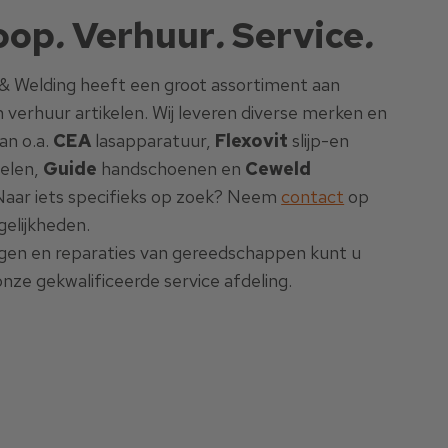
oop
.
Verhuur
.
Service
.
 & Welding heeft een groot assortiment aan
 verhuur artikelen. Wij leveren diverse merken en
van o.a.
CEA
lasapparatuur,
Flexovit
slijp-en
elen,
Guide
handschoenen en
Ceweld
Naar iets specifieks op zoek? Neem
contact
op
elijkheden.
gen en reparaties van gereedschappen kunt u
onze gekwalificeerde service afdeling.