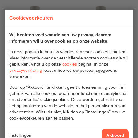
Cookievoorkeuren
Wij hechten veel waarde aan uw privacy, daarom
informeren wij u over cookies op onze website.
In deze pop-up kunt u uw voorkeuren voor cookies instellen.
MOTIP Primer
MOTIP Primer
Meer informatie over de verschillende soorten cookies die wij
grijs 500 ml
rood 500 ml
gebruiken, vindt u op onze
cookies
pagina. In onze
privacyverklaring
leest u hoe we uw persoonsgegevens
€ 10,02
€ 11,27 excl.
verwerken.
excl. btw
btw
Door op "Akkoord" te klikken, geeft u toestemming voor het
gebruik van alle cookies, waaronder functionele, analytische
€ 12,12 incl. btw
€ 13,64 incl. btw
en advertentie/trackingcookies. Deze worden gebruikt voor
het optimaliseren van de website en het personaliseren van
advertenties. Wilt u dit niet, klik dan op "Instellingen" om uw
cookievoorkeuren aan te passen.
Instellingen
Akkoord