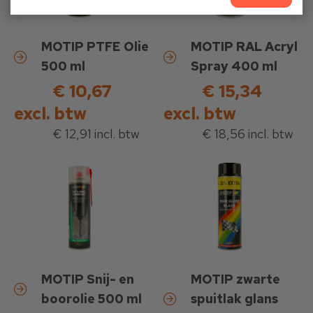
MOTIP PTFE Olie
MOTIP RAL Acryl
500 ml
Spray 400 ml
€ 10,67
€ 15,34
excl. btw
excl. btw
€ 12,91 incl. btw
€ 18,56 incl. btw
MOTIP Snij- en
MOTIP zwarte
boorolie 500 ml
spuitlak glans