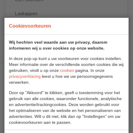
Laskappen
Cookievoorkeuren
Verspaning
Wij hechten veel waarde aan uw privacy, daarom
Er zijn op dit moment geen producten beschikbaar
informeren wij u over cookies op onze website.
In deze pop-up kunt u uw voorkeuren voor cookies instellen.
Meer informatie over de verschillende soorten cookies die wij
gebruiken, vindt u op onze
cookies
pagina. In onze
privacyverklaring
leest u hoe we uw persoonsgegevens
verwerken.
Door op "Akkoord" te klikken, geeft u toestemming voor het
gebruik van alle cookies, waaronder functionele, analytische
Verkoop
en advertentie/trackingcookies. Deze worden gebruikt voor
het optimaliseren van de website en het personaliseren van
Lasapparatuur
advertenties. Wilt u dit niet, klik dan op "Instellingen" om uw
Plasmasnijders
cookievoorkeuren aan te passen.
Autogene apparatuur