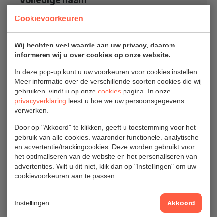
Volledige naam
Cookievoorkeuren
Wij hechten veel waarde aan uw privacy, daarom
E-mailadres
informeren wij u over cookies op onze website.
In deze pop-up kunt u uw voorkeuren voor cookies instellen.
Meer informatie over de verschillende soorten cookies die wij
gebruiken, vindt u op onze
cookies
pagina. In onze
Telefoonnummer
(Optioneel)
privacyverklaring
leest u hoe we uw persoonsgegevens
verwerken.
Door op "Akkoord" te klikken, geeft u toestemming voor het
gebruik van alle cookies, waaronder functionele, analytische
Bedrijfsnaam
en advertentie/trackingcookies. Deze worden gebruikt voor
het optimaliseren van de website en het personaliseren van
advertenties. Wilt u dit niet, klik dan op "Instellingen" om uw
cookievoorkeuren aan te passen.
Adres
Instellingen
Akkoord