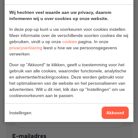
Wij hechten veel waarde aan uw privacy, daarom
Artikelnummer
KPI632140001
informeren wij u over cookies op onze website.
In deze pop-up kunt u uw voorkeuren voor cookies instellen.
Meer informatie over de verschillende soorten cookies die wij
gebruiken, vindt u op onze
cookies
pagina. In onze
Directe offerte
privacyverklaring
leest u hoe we uw persoonsgegevens
verwerken.
Door op "Akkoord" te klikken, geeft u toestemming voor het
gebruik van alle cookies, waaronder functionele, analytische
Aantal
en advertentie/trackingcookies. Deze worden gebruikt voor
het optimaliseren van de website en het personaliseren van
advertenties. Wilt u dit niet, klik dan op "Instellingen" om uw
cookievoorkeuren aan te passen.
Volledige naam
Instellingen
Akkoord
E-mailadres