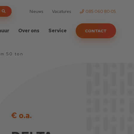
Nieuws
Vacatures
085 060 80 05
huur
Over ons
Service
CONTACT
t/m 50 ton
€ o.a.