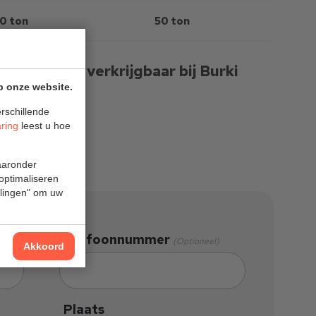
0 ton
5
0 ton
t/m 50 ton, verkrijgbaar bij Burki
p onze website.
rschillende
aring
leest u hoe
waaronder
 optimaliseren
ellingen" om uw
Telefoonnummer
(Optioneel)
Akkoord
Plaats