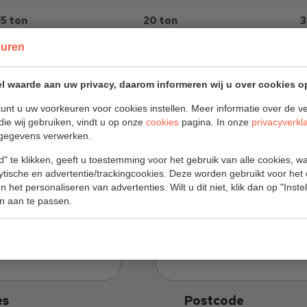
15 ton
20 ton
3
euren
te aan voor de DELTA Hydraulische vijzel 2 
l waarde aan uw privacy, daarom informeren wij u over cookies o
unt u uw voorkeuren voor cookies instellen. Meer informatie over de ve
die wij gebruiken, vindt u op onze
cookies
pagina. In onze
privacyverkl
gegevens verwerken.
" te klikken, geeft u toestemming voor het gebruik van alle cookies, 
lytische en advertentie/trackingcookies. Deze worden gebruikt voor het
 het personaliseren van advertenties. Wilt u dit niet, klik dan op "Inst
n aan te passen.
ge naam
E-mailadres
es
Postcode