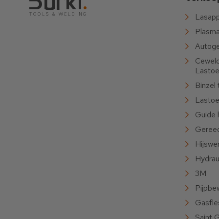
Lasapp
Plasma
Autoge
Cewel
Lastoe
Binzel 
Lastoe
Guide 
Geree
Hijswe
Hydrau
3M
Pijpbe
Gasfle
Saint 