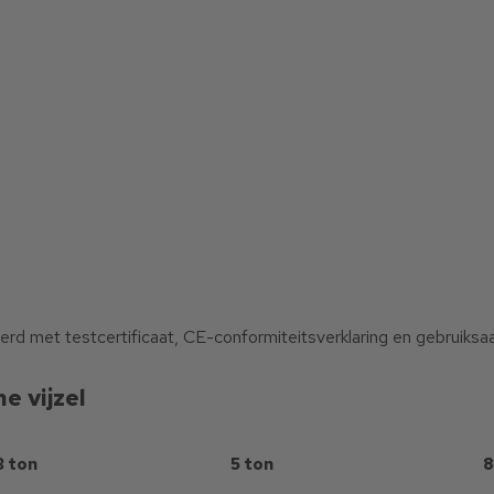
d met testcertificaat, CE-conformiteitsverklaring en gebruiksaa
e vijzel
3 ton
5 ton
8