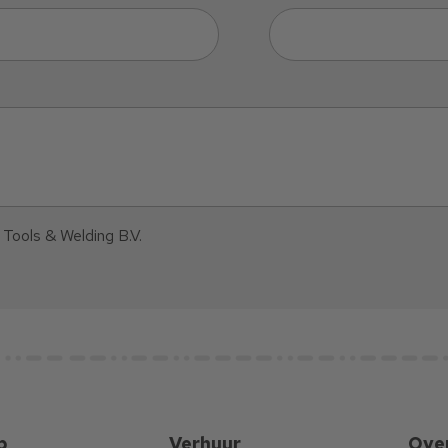
 Tools & Welding B.V.
p
Verhuur
Ove