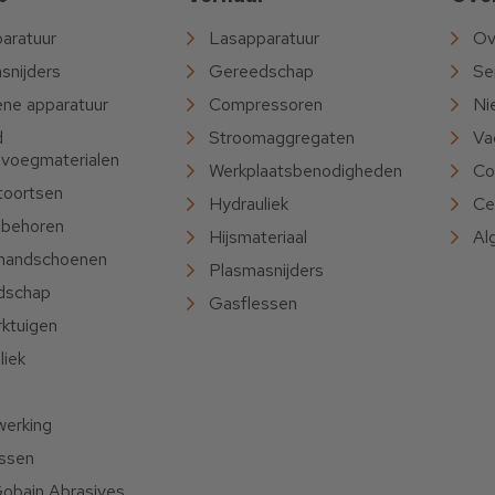
aratuur
Lasapparatuur
Ov
snijders
Gereedschap
Se
ne apparatuur
Compressoren
Ni
d
Stroomaggregaten
Va
voegmaterialen
Werkplaatsbenodigheden
Co
toortsen
Hydrauliek
Ce
behoren
Hijsmateriaal
Al
handschoenen
Plasmasnijders
dschap
Gasflessen
rktuigen
liek
werking
ssen
Gobain Abrasives