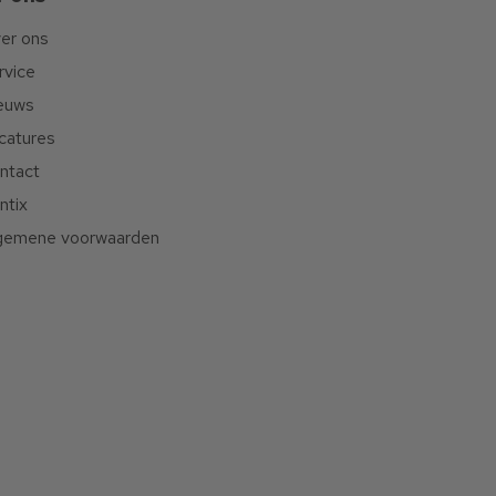
er ons
rvice
euws
catures
ntact
ntix
gemene voorwaarden