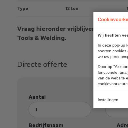
Type
12 ton
Cookievoork
Vraag hieronder vrijblijvend een offer
Wij hechten vee
Tools & Welding.
In deze pop-up k
soorten cookies 
we uw persoons
Directe offerte
Door op "Akkoord
functionele, ana
van de website en
cookievoorkeure
Aantal
Volledi
Instellingen
Bedrijfsnaam
Adr